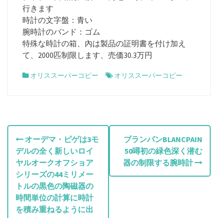
行きます
時計の文字盤：青い
腕時計のバンド：ゴム
特殊な時計の箱、內は製品の証明書を付け加え
て、2000匹制限します、売価30.3万円
オリススーパーコピー
オリススーパーコピー
投
オーデマ・ピゲは3モ
ブランパンBLANCPAIN
デルの全く新しいロイ
50噚初の緑色深く潜む
稿
ヤルオークオフショア
器の制限する腕時計
ナ
シリーズの44ミリメー
トルの黒色の陶磁器の
ビ
時間単位の計算に時計
を積み重ねるように出