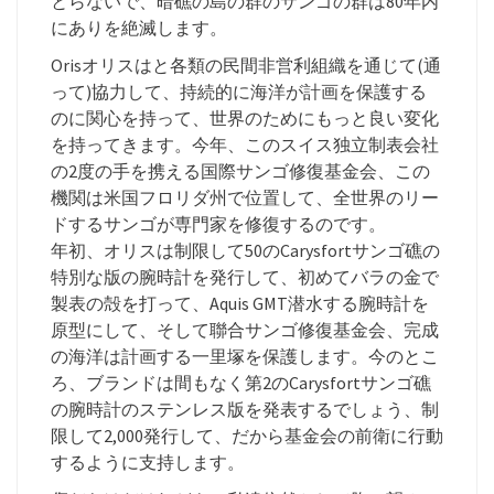
とらないで、暗礁の島の群のサンゴの群は80年内
にありを絶滅します。
Orisオリスはと各類の民間非営利組織を通じて(通
って)協力して、持続的に海洋が計画を保護する
のに関心を持って、世界のためにもっと良い変化
を持ってきます。今年、このスイス独立制表会社
の2度の手を携える国際サンゴ修復基金会、この
機関は米国フロリダ州で位置して、全世界のリー
ドするサンゴが専門家を修復するのです。
年初、オリスは制限して50のCarysfortサンゴ礁の
特別な版の腕時計を発行して、初めてバラの金で
製表の殻を打って、Aquis GMT潜水する腕時計を
原型にして、そして聯合サンゴ修復基金会、完成
の海洋は計画する一里塚を保護します。今のとこ
ろ、ブランドは間もなく第2のCarysfortサンゴ礁
の腕時計のステンレス版を発表するでしょう、制
限して2,000発行して、だから基金会の前衛に行動
するように支持します。