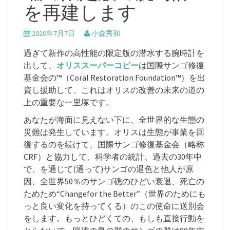
を再建します
2020年7月7日
小森秀和
過ぎて新作の高性能の限定版の潜水する腕時計を
出して、
オリススーパーコピー
は国際サンゴ修復
基金会の™（Coral Restoration Foundation™）を出
資し援助して、これはオリスの改善の未来の道の
上の重要な一里塚です。
あなたが海面に見えない下に、全世界的な生態の
災難は発生しています。オリスは生態が事業を回
復するのを続けて、国際サンゴ修復基金会（略称
CRF）と協力して、科学者の統計、過去の30年中
で、を通じて(通って)サンゴの退色と他人が原
因、全世界50％のサンゴ礁のひどい衰退、死亡の
ためため“Changefor the Better”（世界のためにも
っと良い変化を持ってくる）のこの使命に送別会
をします。もっとひどくての、もしも直接行動を