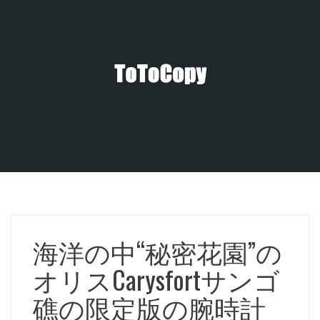
コ
ン
テ
ン
ツ
へ
ス
キ
ッ
プ
海洋の中“秘密花園”の
オリスCarysfortサンゴ
礁の限定版の腕時計