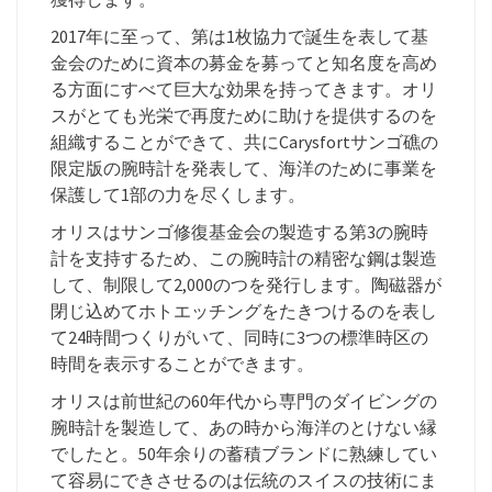
2017年に至って、第は1枚協力で誕生を表して基
金会のために資本の募金を募ってと知名度を高め
る方面にすべて巨大な効果を持ってきます。オリ
スがとても光栄で再度ために助けを提供するのを
組織することができて、共にCarysfortサンゴ礁の
限定版の腕時計を発表して、海洋のために事業を
保護して1部の力を尽くします。
オリスはサンゴ修復基金会の製造する第3の腕時
計を支持するため、この腕時計の精密な鋼は製造
して、制限して2,000のつを発行します。陶磁器が
閉じ込めてホトエッチングをたきつけるのを表し
て24時間つくりがいて、同時に3つの標準時区の
時間を表示することができます。
オリスは前世紀の60年代から専門のダイビングの
腕時計を製造して、あの時から海洋のとけない縁
でしたと。50年余りの蓄積ブランドに熟練してい
て容易にできさせるのは伝統のスイスの技術にま