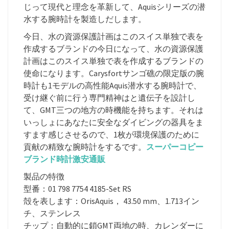
じって現代と理念を革新して、Aquisシリーズの潜
水する腕時計を製造しだします。
今日、水の資源保護計画はこのスイス単独で表を
作成するブランドの今日になって、水の資源保護
計画はこのスイス単独で表を作成するブランドの
使命になります。Carysfortサンゴ礁の限定版の腕
時計も1モデルの高性能Aquis潜水する腕時計で、
受け継ぐ前に行う専門精神はと遺伝子を設計し
て、GMT三つの地方の時機能を持ちます。それは
いっしょにあなたに安全なダイビングの器具をま
すます感じさせるので、1枚が環境保護のために
貢献の精致な腕時計をするです。
スーパーコピー
ブランド時計激安通販
製品の特徴
型番：01 798 7754 4185-Set RS
殻を表します：OrisAquis， 43.50 mm、1.713イン
チ、ステンレス
チップ：自動的に鎖GMT両地の時、カレンダーに