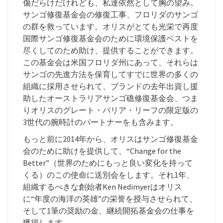
傷だらけだけれども、私達依然として胸の望み。
サンゴ修復基金会の修復工事、フロリダのサンゴ
の群を救っています。オリスがとても光栄で再度
国際サンゴ修復基金会のために環境保護ベストを
尽くしてのため助け、提供することができます。
この基金会は米国フロリダ州にあって、それらは
サンゴの先進方法を保育してすでに世界の多くの
組織に採用させられて、ブランドの去年出資し援
助したオーストラリアサンゴ礁修復基金会、つま
りオリスのグレート・バリア・リーフの限定版の
3世代の腕時計のパートナーをも含みます。
もっと前に2014年から、オリスはサンゴ修復基金
会のために助けを提供して、“Change for the
Better”（世界のためにもっと良い変化を持って
くる）のこの使命に送別会をします。それ1年、
組織するべきな創始者Ken Nedimyerはオリス
に“年度の海洋の英雄”の栄誉を授与させられて、
そして1筆の奨励の金、継続開拓基金会の仕事を
獲得します。