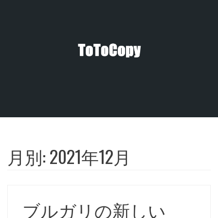
コ
ン
テ
ン
ツ
へ
ス
キ
ッ
プ
月別:
2021年12月
ブルガリの新しい