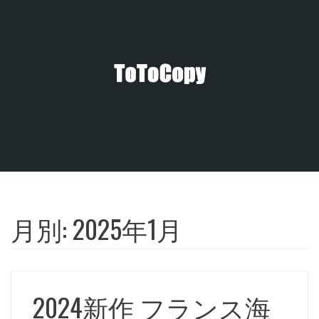
コ
ン
テ
ン
ツ
へ
ス
キ
ッ
プ
月別:
2025年1月
2024新作 フランス海