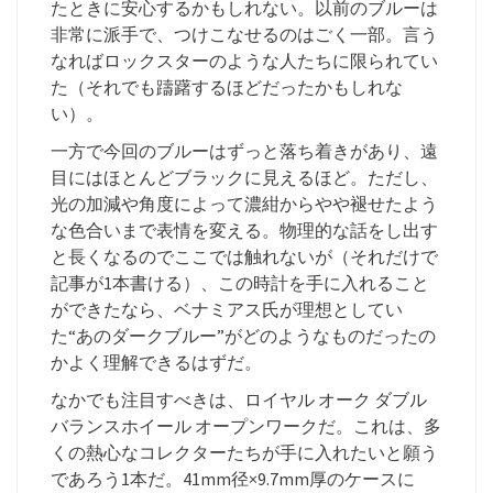
たときに安心するかもしれない。以前のブルーは
非常に派手で、つけこなせるのはごく一部。言う
なればロックスターのような人たちに限られてい
た（それでも躊躇するほどだったかもしれな
い）。
一方で今回のブルーはずっと落ち着きがあり、遠
目にはほとんどブラックに見えるほど。ただし、
光の加減や角度によって濃紺からやや褪せたよう
な色合いまで表情を変える。物理的な話をし出す
と長くなるのでここでは触れないが（それだけで
記事が1本書ける）、この時計を手に入れること
ができたなら、ベナミアス氏が理想としてい
た“あのダークブルー”がどのようなものだったの
かよく理解できるはずだ。
なかでも注目すべきは、ロイヤル オーク ダブル
バランスホイール オープンワークだ。これは、多
くの熱心なコレクターたちが手に入れたいと願う
であろう1本だ。41mm径×9.7mm厚のケースに