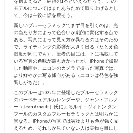
を踏まえると、納得の1本といえるだろう。この
モデルについてはまたあらためて取り上げるとし
て、今は主役に話を戻そう。
新しいブルーセラミックでまず目を引くのは、光
の当たり方によって色合いが劇的に変化する点で
ある。写真によって見え方が異なるのはそのため
で、ライティングの影響が大きく出る（たとえ色
温度が同じでも）。筆者の目には、下に掲載して
いる写真の色味が最も近かったが、iPhoneで撮影
した動画や、ニコンのカメラで撮った写真では、
より鮮やかに写る傾向がある（ニコンは発色を強
調しがちだ）。
このブルーは2022年に登場したブルーセラミック
のパーペチュアルカレンダーや、ジャン・アルノ
ー（Jean Arnault）氏によるルイ・ヴィトン タン
ブールのカスタムブルーセラミックとは明らかに
異なる。iPhoneの写真では実物よりも色が強く見
えるため、それしか見ていない人は実物を目にし