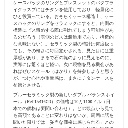
ケースバックのリングとブレスレットのバタフラ
イクラスプにはチタンを使用しており、軽量化に
ひと役買っている。おそらくケース構造上、ケー
スバックのリングをセラミックにすると、内側の
構造にビス留めする際に割れてしまう可能性があ
るのだろう（表側のビスは装飾用であり、構造的
な意味はない）。セラミック製の時計は何度扱っ
ても、その軽さに毎回驚かされる。見た目には重
厚感があり、まるで石の塊のように見えるのに、
実際には驚くほど軽い。次に現物を見る機会があ
ればぜひスケール（はかり）を持参しようと思う
が、つけ心地や重量感は、まさにチタンケースを
彷彿とさせる。
ブルーセラミック製の新しいダブル バランスホイ
ール（Ref.15416CD）の価格は10万1100ドル（日
本での価格は要問い合わせ）。どの観点から見て
も高額であることに変わりはないが、周囲に話を
聞いた限りでは「妥当な価格に感じられる」との