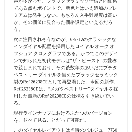
声が多かった。ブラックセラミック仕様と同価格
である点もポイントで、新色とはいえ追加のプレ
ミアムは発生しない。もちろん入手難易度は高い
が、その価値に見合った価格設定といえるだろ
う。
次に注目されそうなのが、6-9-12のクラシックな
インダイヤル配置を採用したロイヤル オーク オ
フショア クロノグラフである。かつてこのデザイ
ンで知られた初代モデルは“ザ・ビースト”の愛称
で親しまれており、その後数年のあいだにプチタ
ペストリー ダイヤルを備えたブラックセラミック
製のRef.26238CEとして再登場した。今回の新作、
Ref.26238CDは、“メガタペストリー”ダイヤルを採
用した最新のRef.26238CEの仕様を引き継いでい
る。
現行ラインナップにおけるふたつのバージョン
を、並べて見ることだって可能だ。
このダイヤルレイアウトは当時のバルジュー7750