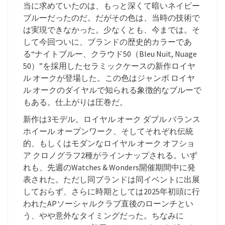
当に求めていたのは、もっと深くて暗いネイビー
ブルーだったのだ。だがその色は、当時の技術で
は実現できなかった。少なくとも、今までは。そ
して今回ついに、ブランドの歴史的カラーであ
る“ナイトブルー、クラウド50（Bleu Nuit, Nuage
50）”を採用したセラミックケースの新作ロイヤ
ル オークが登場した。この色はジャンボ ロイヤ
ル オークのダイヤルで知られる象徴的なブルーで
もある。仕上がりは圧巻だ。
新作は3モデル。ロイヤル オーク ダブル バランス
ホイール オープンワーク、そしてそれぞれ伝統
的、もしくはモダンなロイヤル オーク オフショ
ア クロノグラフ2種がラインナップされる。いず
れも、先週のWatches & Wonders開催期間中に発
表された。ただし同ブランドは同イベントに出展
しておらず、さらに時期としては2025年初頭に行
われたAPソーシャルクラブ直後のローンチとい
う、やや意外なタイミングだった。ちなみに