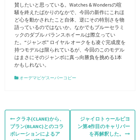
賛したいと思っている。Watches & Wondersの喧
騒を終えたばかりのなかで、今回の新作にこれほ
ど心を動かされたこと自体、逆にその特別さを物
語っているのではないか。なかでもブルーセラミ
ックのダブル バランスホイールは際立ってい
た。“ジャンボ” ロイヤル オークをも凌ぐ完成度を
持つモデルは限られているが、今回のこのモデル
はまさにそのジャンボに真っ向勝負を挑める1本
かもしれない。
オーデマピゲスーパーコピー
投
クラネ(CLANE)から、
ジャイロトゥールビヨ
ブラン(BLANC)とのコラ
ン第4作目のキャリバー
稿
ボレーションによるア
を再解釈した。