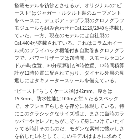
搭載モデルを彷彿とさせるが、オリジナルの“ビ
ースト”はジャガー・ルクルト製のムーブメント
をベースに、デュボア・デプラ製のクロノグラフ
モジュールを組み合わせたCal.2126/2840を搭載し
ていた。一方、現在のモデルには自社製の
Cal.4404が搭載されている。これはコラムホイー
ル式のフライバック機能付き自動巻きクロノグラ
フで、パワーリザーブは70時間。スモールセコン
ドが6時位置、30分積算計が9時位置、12時間積算
計が12時位置に配されており、ダイヤル外周の見
返しにはタキメータースケールを備えている。
“ビースト”らしくケース径は42mm、厚さは
15.3mm、防水性能は100mと堂々たるスペック
で、オフショアらしさを存分に体現している。特
にこのクラシックなサイズ感は、まさに当時のラ
ッパーやセレブたちがこぞって身につけていたイ
ケてる時計そのものだ。モダンな素材に懐かしさ
を宿した1本として、このモデルはまさに求めて