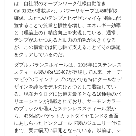
は、自社製のオープンワーク仕様自動巻き
Cal.3132が搭載され、パワーリザーブは45時間を
確保。ふたつのテンプとヒゲゼンマイを同軸に配
置することで質量と慣性を増し、エネルギー効率
と（理論上の）精度向上を実現している。通常、
テンプがふたつあると動力の消耗が大きくなる
が、この構造では同じ軸で支えることでその課題
をクリアしているのだ。
ダブル バランスホイールは、2016年にステンレス
スティール製のRef.15407が登場して以来、オーデ
マ ピゲのラインナップのなかでも特にクールなデ
ザインを誇るモデルのひとつとして君臨してい
る。現在カタログには過去最多となる10種類のバ
リエーションが掲載されており、サーモンカラー
のブリッジを備えたステンレススティール製か
ら、436個のバゲットカットダイヤモンドを全面
にあしらったピンクゴールド製のジュエリー仕様
まで、実に幅広い展開となっている。以前は、シ