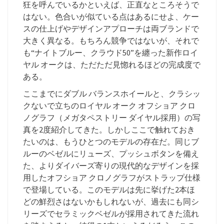
狂を呼んでいるかといえば、正直なところそうで
はない。色合いが似ている点はあるにせよ、ケー
スの仕上げやデザインアプローチは両ブランドで
大きく異なる。もちろん競争ではないが、それで
も“ナイトブルー、クラウド50”を纏った新作ロイ
ヤル オークは、ただただ見惚れるほどの完成度で
ある。
ここまでにダブル バランスホイールと、クラシッ
クないで立ちのロイヤル オーク オフショア クロ
ノグラフ（メガタペストリー ダイヤル採用）の写
真を2度紹介してきた。しかしここで触れておき
たいのは、もうひとつのモデルの存在だ。同じブ
ルーのベゼルにリューズ、プッシュボタンを備え
た、よりダイバーズ寄りの現代的なデザインを採
用したオフショア クロノグラフがストラップ仕様
で登場している。このモデルは先に挙げた2本ほ
どの鮮烈さはないかもしれないが、過去にも同シ
リーズでセラミックベゼルが採用されてきた流れ