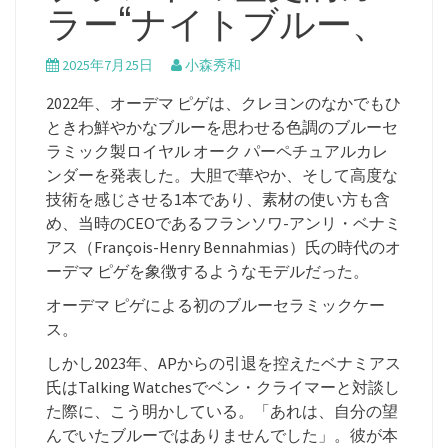
ラー“ナイトブルー、
2025年7月25日
小森秀和
2022年、オーデマ ピゲは、クレヨンのなかでもひ
ときわ鮮やかなブルーを思わせる色調のブルーセ
ラミック製ロイヤル オーク パーペチュアルカレ
ンダーを発表した。大胆で華やか、そして高度な
技術を感じさせる1本であり、素材の使い方も含
め、当時のCEOであるフランソワ-アンリ・ベナミ
アス（François-Henry Bennahmias）氏の時代のオ
ーデマ ピゲを象徴するようなモデルだった。
オーデマ ピゲによる初のブルーセラミックケー
ス。
しかし2023年、APからの引退を控えたベナミアス
氏はTalking Watchesでベン・クライマーと対談し
た際に、こう明かしている。「あれは、自分の望
んでいたブルーではありませんでした」。彼が本