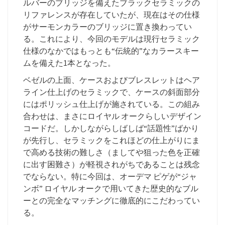
ルバーのブリッジを備えたブラックセラミックの
リファレンスが存在していたが、現在はその仕様
がサーモンカラーのブリッジに置き換わってい
る。これにより、今回のモデルは現行セラミック
仕様のなかではもっとも“伝統的”なカラースキー
ムを備えた1本となった。
ベゼルの上面、ケースおよびブレスレットはヘア
ライン仕上げのセラミックで、ケースの斜面部分
にはポリッシュ仕上げが施されている。この組み
合わせは、まさにロイヤル オークらしいデザイン
コードだ。しかしながらしばしば“話題性”ばかり
が先行し、セラミックをこれほどの仕上がりにま
で高める技術の難しさ（ましてや狙った色を正確
に出す困難さ）が軽視されがちであることは残念
でならない。特に今回は、オーデマ ピゲが“ジャ
ンボ” ロイヤル オークで用いてきた歴史的なブル
ーとの完全なマッチングに徹底的にこだわってい
る。