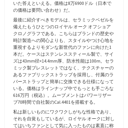
いた答えといえる。価格は8万6900ドル（日本で
の価格は要問い合わせ）だ。
最後に紹介すべきモデルは、セラミックベゼルを
備えたもうひとつのロイヤル オーク オフショア
クロノグラフである。こちらはブランドの歴史や
時計製造への関心よりも、スタイルやつけ心地を
重視するよりモダンな新世代のファンに向けた1
本だ。ケースはステンレススティール製で、サイ
ズは43mm径×14.4mm厚、防水性能は100m。セラ
ミック製ブレスレットではなく、テクスチャーの
あるファブリックストラップを採用し、付属のラ
バーストラップと簡単に交換できる仕様になって
いる。価格はラインナップ中でもっとも手ごろな
616万円（税込）。ムーブメントはパワーリザー
ブ70時間で自社製のCal.4401を搭載する。
私は新しいものにワクワクしがちな性格であり、
それを自覚もしているが、ロイヤル オークに対し
てはいちファンとして気に入ったものは素直に称