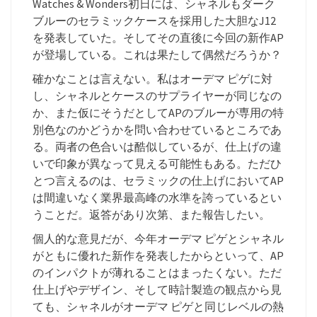
Watches & Wonders初日には、シャネルもダーク
ブルーのセラミックケースを採用した大胆なJ12
を発表していた。そしてその直後に今回の新作AP
が登場している。これは果たして偶然だろうか？
確かなことは言えない。私はオーデマ ピゲに対
し、シャネルとケースのサプライヤーが同じなの
か、また仮にそうだとしてAPのブルーが専用の特
別色なのかどうかを問い合わせているところであ
る。両者の色合いは酷似しているが、仕上げの違
いで印象が異なって見える可能性もある。ただひ
とつ言えるのは、セラミックの仕上げにおいてAP
は間違いなく業界最高峰の水準を誇っているとい
うことだ。返答があり次第、また報告したい。
個人的な意見だが、今年オーデマ ピゲとシャネル
がともに優れた新作を発表したからといって、AP
のインパクトが薄れることはまったくない。ただ
仕上げやデザイン、そして時計製造の観点から見
ても、シャネルがオーデマ ピゲと同じレベルの熱