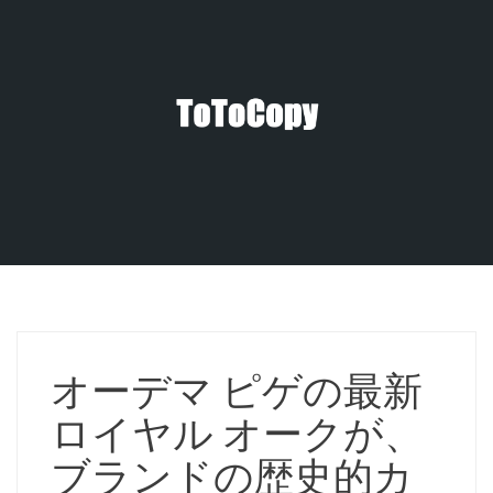
コ
ン
テ
ン
ツ
へ
ス
キ
ッ
プ
オーデマ ピゲの最新
ロイヤル オークが、
ブランドの歴史的カ