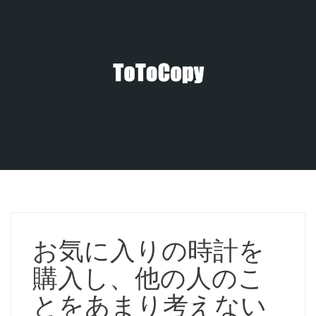
コ
ン
テ
ン
ツ
へ
ス
キ
ッ
プ
お気に入りの時計を
購入し、他の人のこ
とをあまり考えない