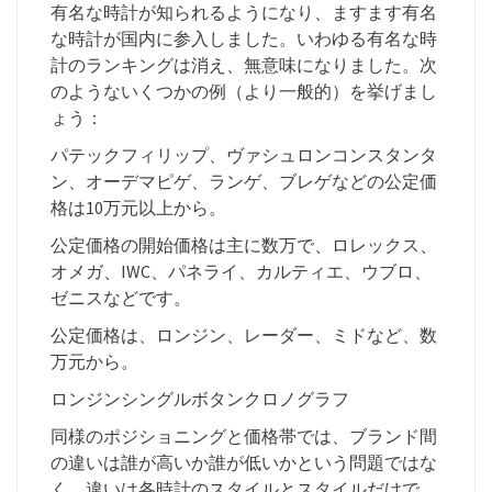
有名な時計が知られるようになり、ますます有名
な時計が国内に参入しました。いわゆる有名な時
計のランキングは消え、無意味になりました。次
のようないくつかの例（より一般的）を挙げまし
ょう：
パテックフィリップ、ヴァシュロンコンスタンタ
ン、オーデマピゲ、ランゲ、ブレゲなどの公定価
格は10万元以上から。
公定価格の開始価格は主に数万で、ロレックス、
オメガ、IWC、パネライ、カルティエ、ウブロ、
ゼニスなどです。
公定価格は、ロンジン、レーダー、ミドなど、数
万元から。
ロンジンシングルボタンクロノグラフ
同様のポジショニングと価格帯では、ブランド間
の違いは誰が高いか誰が低いかという問題ではな
く、違いは各時計のスタイルとスタイルだけで