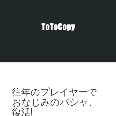
コ
ン
テ
ン
ツ
へ
ス
キ
ッ
プ
往年のプレイヤーで
おなじみのパシャ、
復活!