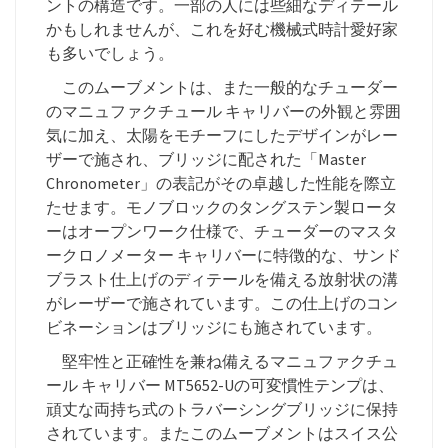
ントの構造です。一部の人には些細なディテール
かもしれませんが、これを好む機械式時計愛好家
も多いでしょう。
このムーブメントは、また一般的なチューダー
のマニュファクチュール キャリバーの外観と雰囲
気に加え、太陽をモチーフにしたデザインがレー
ザーで施され、ブリッジに配された「Master
Chronometer」の表記がその卓越した性能を際立
たせます。モノブロックのタングステン製ロータ
ーはオープンワーク仕様で、チューダーのマスタ
ークロノメーター キャリバーに特徴的な、サンド
ブラスト仕上げのディテールを備える放射状の溝
がレーザーで施されています。この仕上げのコン
ビネーションはブリッジにも施されています。
堅牢性と正確性を兼ね備えるマニュファクチュ
ール キャリバー MT5652-Uの可変慣性テンプは、
頑丈な両持ち式のトラバーシングブリッジに保持
されています。またこのムーブメントはスイス公