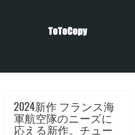
コ
ン
テ
ン
ツ
へ
ス
キ
ッ
プ
2024新作 フランス海
軍航空隊のニーズに
応える新作。チュー