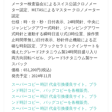
メーター検査協会)によるスイス公認クロノメー
ター認定、METASによるマスター クロノメーター
認定
仕様：時・分・秒・日付表示、24時間針、中央に
ジャンピングアワー式時針、ジャンピングアワー
式時針と連動する瞬時日送り式(3時位置、操作禁
止時間帯無し)日付表示、秒針停止機能による正
確な時刻設定、ブラックセラミックインサートを
備えたグレード2チタニウム製24時間目盛り入り
両方向回転ベゼル、グレード5チタニウム製ケー
スバック
価格：651,200円(税込)
発売予定：2024年11月
スーパーコピー 時計 代金引換優良サイト。ブラ
ンド時計コピー、バッグコピーを各種販売。
スーパーコピー 時計 代金引換優良サイト。ブラ
ンド時計コピー、バッグコピーを各種販売。
スーパーコピー 時計 代金引換優良サイト。ブラ