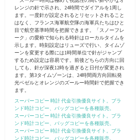
ズールー時間は極めて視認性の高い鮮やかなオ
レンジの針で示され、24時間でダイアルを1周し
ます。一度針が設定されるとリセットされること
はなく、フランス海軍航空隊の海軍兵たちはひと
目で航空基準時間を把握できます。「スノーフレ
ーク」の愛称で知られる時針はローカルタイムを
示します。時刻設定はリューズで行い、タイムゾ
ーンを変更する際には1時間単位で針がジャンプ
するため設定は容易です。前後どちらの方向に回
しても、針が深夜12時を過ぎると日付が変更され
ます。第3タイムゾーンは、24時間両方向回転発
光ベゼルとオレンジのズールー時間針で把握でき
ます。
スーパーコピー 時計 代金引換優良サイト。ブラ
ンド時計コピー、バッグコピーを各種販売。
スーパーコピー 時計 代金引換優良サイト。ブラ
ンド時計コピー、バッグコピーを各種販売。
スーパーコピー 時計 代金引換優良サイト。ブラ
ンド時計コピー、バッグコピーを各種販売。