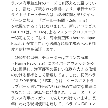
ランス海軍航空隊のニーズにも応えるに至ってい
ます。新たに搭載された機能により、飛行士やフ
ライトサポートチームは、現地時間と第3タイム
ゾーンに加え、「ズールー時間（Zulu Time）」
を把握できるようになりました。新しいペラゴス
FXD GMTは、METASによるマスター クロノメータ
ー認定を受けており、海軍航空隊（Aeronautique
Navale）が立ち向かう過酷な現場で求められる精
度と信頼性を保証します。
1950年代以来、チューダーはフランス海軍
（Marine Nationale）にダイバーズウォッチを公
式に提供し、海軍部隊の厳しい任務を支える信頼
のおける相棒として活躍してきました。初代ペラ
ゴス FXDモデル（「FXD」とは、ケースにストラ
ップバーが固定“Fixed”された極めて頑丈な構造に
ちなむ）は、2021年に発表され、チューダーとフ
ランス海軍のレガシーでありつづけています。長
年にわたる現場使用を通して、ペラゴス FXDコン