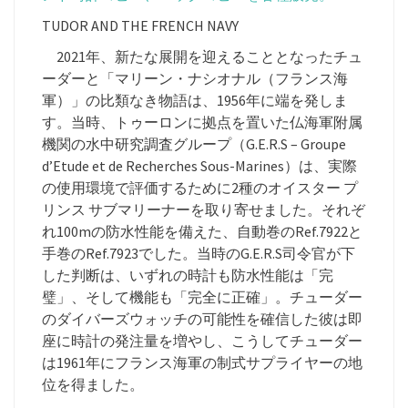
TUDOR AND THE FRENCH NAVY
2021年、新たな展開を迎えることとなったチュ
ーダーと「マリーン・ナシオナル（フランス海
軍）」の比類なき物語は、1956年に端を発しま
す。当時、トゥーロンに拠点を置いた仏海軍附属
機関の水中研究調査グループ（G.E.R.S – Groupe
d’Etude et de Recherches Sous-Marines）は、実際
の使用環境で評価するために2種のオイスター プ
リンス サブマリーナーを取り寄せました。それぞ
れ100mの防水性能を備えた、自動巻のRef.7922と
手巻のRef.7923でした。当時のG.E.R.S司令官が下
した判断は、いずれの時計も防水性能は「完
璧」、そして機能も「完全に正確」。チューダー
のダイバーズウォッチの可能性を確信した彼は即
座に時計の発注量を増やし、こうしてチューダー
は1961年にフランス海軍の制式サプライヤーの地
位を得ました。