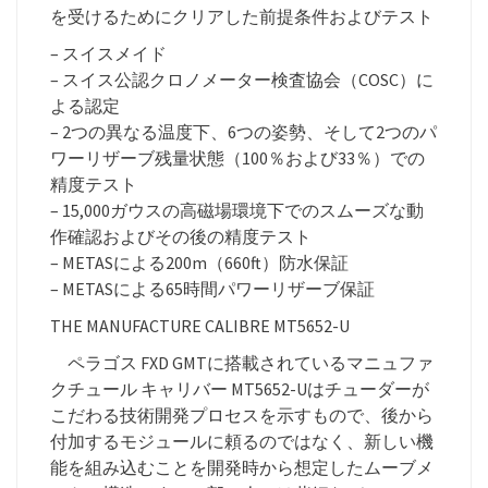
を受けるためにクリアした前提条件およびテスト
– スイスメイド
– スイス公認クロノメーター検査協会（COSC）に
よる認定
– 2つの異なる温度下、6つの姿勢、そして2つのパ
ワーリザーブ残量状態（100％および33％）での
精度テスト
– 15,000ガウスの高磁場環境下でのスムーズな動
作確認およびその後の精度テスト
– METASによる200m（660ft）防水保証
– METASによる65時間パワーリザーブ保証
THE MANUFACTURE CALIBRE MT5652-U
ペラゴス FXD GMTに搭載されているマニュファ
クチュール キャリバー MT5652-Uはチューダーが
こだわる技術開発プロセスを示すもので、後から
付加するモジュールに頼るのではなく、新しい機
能を組み込むことを開発時から想定したムーブメ