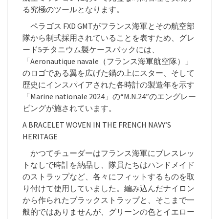
る究極のツールとなります。
ペラゴス FXD GMTがフランス海軍とその航空部
隊から制式採用されていることを表すため、グレ
ード5チタニウム製ケースバックには、
「Aeronautique navale（フランス海軍航空隊）」
のロゴである翼を広げた錨の上にスター、そして
歴史にインスパイアされた各時計の製造年を示す
「Marine nationale 2024」の“M.N.24”のエングレー
ビングが施されています。
A BRACELET WOVEN IN THE FRENCH NAVY’S
HERITAGE
かつてチューダーはフランス海軍にブレスレッ
トなしで時計を納品し、隊員たちはハンドメイド
のストラップなど、各々にフィットするものを取
り付けて使用していました。編み込んだナイロン
から作られたブラックストラップと、そこまで一
般的ではありませんが、グリーンの色とイエロー