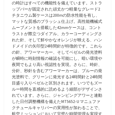
の時計はすべての機能性を備えています。ストラ
ップバーが固定された頑丈かつ軽量なグレード2
チタニウム製ケースは200mの防水性能を有し、
マットな質感のブラッシュ仕上げ。高性能機械式
ムーブメントを搭載した42mmケースは、コント
ラストが際立つダイアル、カラーコーディングさ
れた針、そして鮮やかなオレンジが映える、ハン
ドメイドの矢印型24時間針が特徴的です。これら
の針、アワーマーカー、そしてベゼルの発光塗料
が瞬時に時刻情報の確認を可能にし、暗い環境や
夜間でもより高い視認性を実現。さらに、時針、
分針、秒針を含むアワーマーカーは、ブルーの発
光塗料で、グリーンに発光する24時間針と24時間
目盛り入りベゼルと区別されます。いつでもズー
ルー時間を直感的に読めるよう細部がデザインさ
れています。さらに、ジャンピングアワーと連動
した日付調整機構を備えたMT5652-U マニュファ
クチュールキャリバーの実用性が加わることで、
航空ミッションにおいて完璧な時間管理を実現す