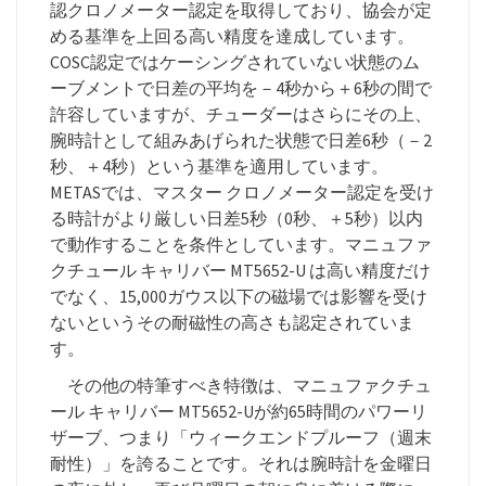
認クロノメーター認定を取得しており、協会が定
める基準を上回る高い精度を達成しています。
COSC認定ではケーシングされていない状態のム
ーブメントで日差の平均を－4秒から＋6秒の間で
許容していますが、チューダーはさらにその上、
腕時計として組みあげられた状態で日差6秒（－2
秒、＋4秒）という基準を適用しています。
METASでは、マスター クロノメーター認定を受け
る時計がより厳しい日差5秒（0秒、＋5秒）以内
で動作することを条件としています。マニュファ
クチュール キャリバー MT5652-U は高い精度だけ
でなく、15,000ガウス以下の磁場では影響を受け
ないというその耐磁性の高さも認定されていま
す。
その他の特筆すべき特徴は、マニュファクチュ
ール キャリバー MT5652-Uが約65時間のパワーリ
ザーブ、つまり「ウィークエンドプルーフ（週末
耐性）」を誇ることです。それは腕時計を金曜日