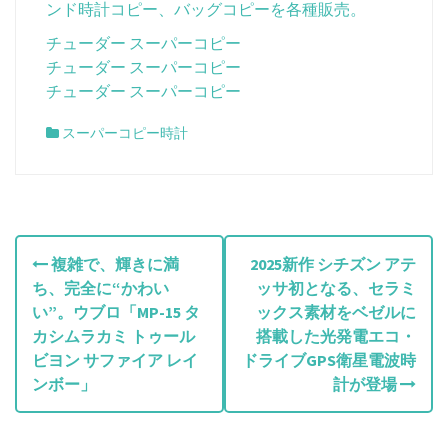
ンド時計コピー、バッグコピーを各種販売。
チューダー スーパーコピー
チューダー スーパーコピー
チューダー スーパーコピー
スーパーコピー時計
投
複雑で、輝きに満
2025新作 シチズン アテ
ち、完全に“かわい
ッサ初となる、セラミ
稿
い”。ウブロ「MP-15 タ
ックス素材をベゼルに
ナ
カシムラカミ トゥール
搭載した光発電エコ・
ビヨン サファイア レイ
ドライブGPS衛星電波時
ビ
ンボー」
計が登場
ゲ