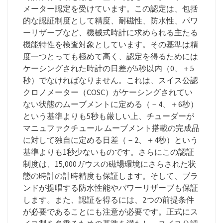
メーター認定を受けています。この認定は、包括
的な認証制度として精度、耐磁性、防水性、パワ
ーリザーブなど、機械式時計に求められる主たる
機能特性を検査対象としています。その基準は精
度一つとっても極めて高く、認定を得るためには
ケーシングされた時計の日差が5秒以内（0、＋5
秒）でなければなりません。これは、スイス公認
クロノメーター（COSC）がケーシングされてい
ない状態のムーブメントに定める（－4、＋6秒）
という基準よりも5秒も厳しい上、チューダーが
マニュファクチュール ムーブメント搭載の完成品
に対して独自に定める日差（－2、＋4秒）という
基準よりも1秒少ないものです。さらにこの認証
制度は、15,000ガウスの磁場環境にさらされた状
態の時計の計時精度も保証します。そして、ブラ
ンドが提唱する防水性能やパワーリザーブも保証
します。また、認証を得るには、2つの前提条件
が必要であることにも注意が必要です。正式にス