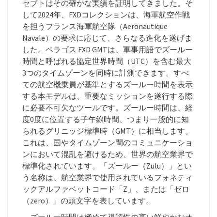
セプトはその確かな実績を証明してきました。そ
して2024年、FXDコレクションは、海軍航空作戦
を担うフランス海軍航空隊（Aeronautique
Navale）の要求に応じて、さらなる進化を遂げま
した。ペラゴス FXD GMTは、軍事用語でズールー
時間と呼ばれる協定世界時間（UTC）を含む最大
3つのタイムゾーンを同時に計測できます。すべ
ての航空機乗員が基準とするズールー時間を表示
する本モデルは、重要なミッションを遂行する際
に必要不可欠なツールです。ズールー時間は、経
度0度に位置する子午線時間、つまり一般的に知
られるグリニッジ標準時（GMT）に相当します。
これは、国やタイムゾーン間のコミュニケーショ
ンにおいて混乱を避けるため、世界の航空業界で
標準化されています。「ズールー（Zulu）」とい
う名称は、航空業界で使用されているフォネティ
ックアルファベットコード「Z」、または「ゼロ
（zero）」の頭文字を表しています。