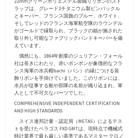
22mmグリーンポリエステル製織りリボンのスト
ラップは、グレード2チタニウム製ピンバックル
とキーパー、フランス国旗のブルー、ホワイト、
そしてレッドのフランス海軍航空隊のラウンデル
がゴールドで縁取られ、ブラックの錨が施された
取り外し可能なファブリックバンドキーパーを備
えています。
偶然にも、1864年創業のジュリアン・フォール
社は長きにわたり、赤いポンポンが象徴的なフラ
ンス海軍の水兵帽bachi（バシ）の縁につける装
飾リボンを手掛けていました。このリボンには、
水兵が従事する船や部隊の名前が織り込まれ、軍
人として不可欠なパーツでした。
COMPREHENSIVE INDEPENDENT CERTIFICATION
AND HIGH STANDARDS
スイス連邦計量・認定局（METAS）によるテス
トを受けたペラゴス FXD GMTは、現時点で機械式
時計業界で最も厳しい基準であるマスター クロノ