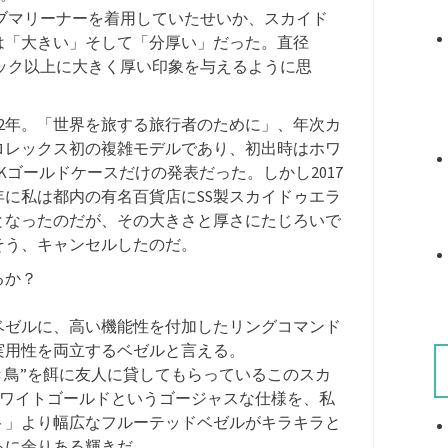
のサブマリーナーを着用していたせいか、スカイド
は「大きい」そして「分厚い」だった。直径
スペック以上に大きく厚い印象を与えるように思
12年。「世界を旅する旅行者のために」、年次カ
ロレックス初の複雑モデルであり、初出時はホワ
Kゴールドケースだけの発表だった。しかし2017
年に私は都内の有名百貨店にSS製スカイドゥエラ
となったのだが、その大きさと厚さにたじろいで
そう、キャンセルしたのだ。
るか？
ベゼルに、高い機能性を付加したリングコマンド
実用性を両立するベゼルと言える。
焼き鳥”を餌に友人に貸してもらっているこのスカ
Kホワイトゴールドというゴージャスな仕様を、私
ト」より幅広なフルーテッドベゼルがキラキラと
るに余りある輝きだ。