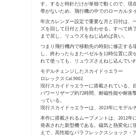
す。すると時針だけが単独で動くので、現
帯がないため、飛行機の中でのローカルタ
年次カレンダー設定で重要な月と日付は、
ズを回して日付と月を合わせる。すべて終
まで戻し、リュウズをねじ込めば良い。
つまり飛行機内で移動先の時刻に修正する
し、終わったらまたベゼルを12時位置に戻
れて使っても、リュウズさえねじ込んでい
モデルチェンジしたスカイドゥエラー
ロレックス Cal.9002
現行スカイドゥエラーに搭載されている、自動
パワーリザーブ約72時間、耐磁性能や耐衝
っている。
現行スカイドゥエラーは、2023年にモデ
本作に搭載されるムーブメントは、2012年に初出の
発表された新型機である。磁気と熱変化に
えで、高性能なパラフレックスショック・