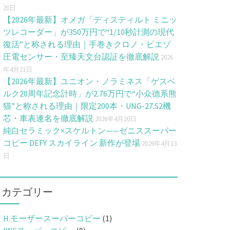
20日
【2026年最新】オメガ「ディスティルト ミニッ
ツレコーダー」が350万円で“1/10秒計測の現代
復活”と称される理由｜手巻きクロノ・ピエゾ
圧電センサー・至臻天文台認証を徹底解説
2026
年4月21日
【2026年最新】ユニオン・ノラミネス「ゲスベ
ルク20周年記念計時」が2.76万円で“小众德系熊
猫”と称される理由｜限定200本・UNG-27.S2機
芯・車表連名を徹底解説
2026年4月20日
純白セラミック×スケルトン——ゼニススーパー
コピー DEFY スカイライン 新作が登場
2026年4月13
日
カテゴリー
H.モーザースーパーコピー
(1)