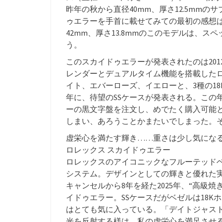
昨年の秋から直径40mm、厚さ12.5mm
ゥエラーを手首に載せてみての最初の感想
42mm、厚さ13.8mmのこのモデルは、
う。
このスカイドゥエラーが発表されたのは20
レンダーとデュアルタイム機能を搭載した
イト、エバーローズ、イエローと、3種の18
年に、待望のSSケースが発表される。この
ーの黒文字盤を注文し、めでたく購入可能
しまい、あろうことかまたいでしまった。
虚栄心を満たす輝き……重さは少し気にな
ロレックス スカイドゥエラー
ロレックスのアイコニックなフルーテッド
システム。デザインとしての輝きと優れた
キャンセルから8年を経た2025年、“高級
イドゥエラー。SSケースだがベゼルは18
はとても気に入っている。「デイトジャス
光を反射する様は、私の虚栄心を満足させ