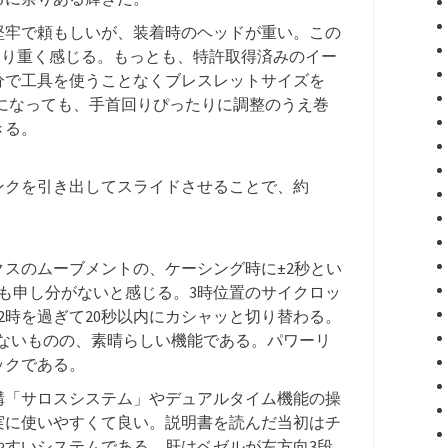
堅牢で頼もしいが、装着時のヘッドが重い。この
より重く感じる。もっとも、特許取得済みのイー
分で工具を使うことなくブレスレットサイズを
になっても、手首回りぴったりに調整のうえ巻
きる。
ンクを引き出してスライドさせることで、約
スのムーブメントの、ケーシング時に±2秒とい
も申し分がないと感じる。3時位置のサイクロッ
2時を過ぎて20秒以内にカシャッと切り替わる。
かないものの、素晴らしい機能である。パワーリ
ックである。
構「サロスシステム」やデュアルタイム機能の操
実に使いやすくて良い。説明書を読んだ当初はチ
やすいシステムである。肝はベゼルが左方向3段