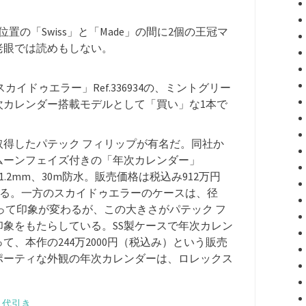
の「Swiss」と「Made」の間に2個の王冠マ
老眼では読めもしない。
イドゥエラー」Ref.336934の、ミントグリー
次カレンダー搭載モデルとして「買い」な1本で
取得したパテック フィリップが有名だ。同社か
とムーンフェイズ付きの「年次カレンダー」
は11.2mm、30m防水。販売価格は税込み912万円
ある。一方のスカイドゥエラーのケースは、径
によって印象が変わるが、この大きさがパテック フ
象をもたらしている。SS製ケースで年次カレン
、本作の244万2000円（税込み）という販売
ポーティな外観の年次カレンダーは、ロレックス
 代引き