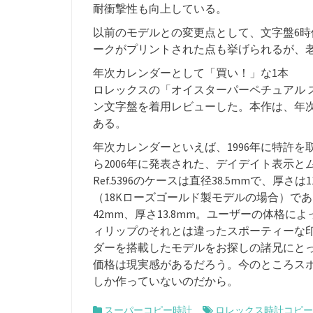
耐衝撃性も向上している。
以前のモデルとの変更点として、文字盤6時位置
ークがプリントされた点も挙げられるが、
年次カレンダーとして「買い！」な1本
ロレックスの「オイスターパーペチュアル スカ
ン文字盤を着用レビューした。本作は、年
ある。
年次カレンダーといえば、1996年に特許を
ら2006年に発表された、デイデイト表示
Ref.5396のケースは直径38.5mmで、厚さ
（18Kローズゴールド製モデルの場合）で
42mm、厚さ13.8mm。ユーザーの体格
ィリップのそれとは違ったスポーティーな印
ダーを搭載したモデルをお探しの諸兄にとって
価格は現実感があるだろう。今のところス
しか作っていないのだから。
スーパーコピー時計
ロレックス時計コピー