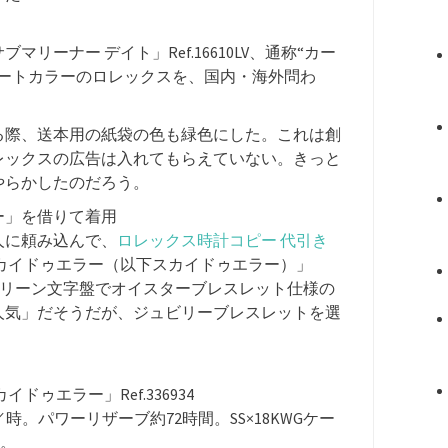
ーナー デイト」Ref.16610LV、通称“カー
レートカラーのロレックスを、国内・海外問わ
る際、送本用の紙袋の色も緑色にした。これは創
レックスの広告は入れてもらえていない。きっと
やらかしたのだろう。
ー」を借りて着用
人に頼み込んで、
ロレックス時計コピー 代引き
カイドゥエラー（以下スカイドゥエラー）」
ントグリーン文字盤でオイスターブレスレット仕様の
人気」だそうだが、ジュビリーブレスレットを選
。
ゥエラー」Ref.336934
振動／時。パワーリザーブ約72時間。SS×18KWGケー
水。