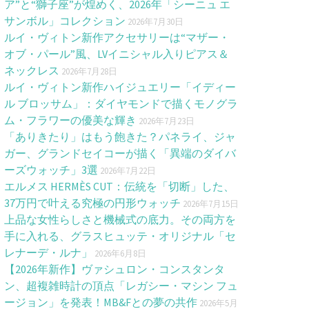
ア”と“獅子座”が煌めく、2026年「シーニュ エ
サンボル」コレクション
2026年7月30日
ルイ・ヴィトン新作アクセサリーは“マザー・
オブ・パール”風、LVイニシャル入りピアス＆
ネックレス
2026年7月28日
ルイ・ヴィトン新作ハイジュエリー「イディー
ル ブロッサム」：ダイヤモンドで描くモノグラ
ム・フラワーの優美な輝き
2026年7月23日
「ありきたり」はもう飽きた？パネライ、ジャ
ガー、グランドセイコーが描く「異端のダイバ
ーズウォッチ」3選
2026年7月22日
エルメス HERMÈS CUT：伝統を「切断」した、
37万円で叶える究極の円形ウォッチ
2026年7月15日
上品な女性らしさと機械式の底力。その両方を
手に入れる、グラスヒュッテ・オリジナル「セ
レナーデ・ルナ」
2026年6月8日
【2026年新作】ヴァシュロン・コンスタンタ
ン、超複雑時計の頂点「レガシー・マシン フュ
ージョン」を発表！MB&Fとの夢の共作
2026年5月