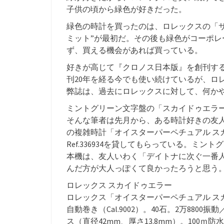
子供の頃から緑色が好きだった。
緑色の時計を買ったのは、ロレックスの「サブマリ
ミット”が最初だ。その後も緑色がコーポ
ず、買える機会があれば買っている。
好きが高じて『クロノス日本版』を創刊す
刊20年を経る今でも使い続けているが、ロ
弊誌は、過去にロレックスに対して、何か
ミントグリーン文字盤の「スカイドゥエラ
そんな筆者は先月から、ある時計好きの友
の複雑時計「オイスターパーペチュアル ス
Ref.336934を貸してもらっている。ミ
本機は、友人いわく「デイトナに次ぐ一番
んだ方が大人っぽくて良かったろうと思う
ロレックス スカイドゥエラー
ロレックス「オイスターパーペチュアル スカイド
自動巻き（Cal.9002）。40石。2万8800
ス（直径42mm、厚さ13.8mm）。100ｍ防