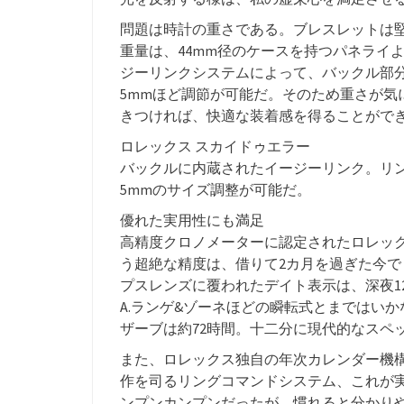
問題は時計の重さである。ブレスレットは
重量は、44mm径のケースを持つパネライ
ジーリンクシステムによって、バックル部
5mmほど調節が可能だ。そのため重さが気
きつければ、快適な装着感を得ることがで
ロレックス スカイドゥエラー
バックルに内蔵されたイージーリンク。リ
5mmのサイズ調整が可能だ。
優れた実用性にも満足
高精度クロノメーターに認定されたロレック
う超絶な精度は、借りて2カ月を過ぎた今で
プスレンズに覆われたデイト表示は、深夜1
A.ランゲ&ゾーネほどの瞬転式とまではい
ザーブは約72時間。十二分に現代的なスペ
また、ロレックス独自の年次カレンダー機
作を司るリングコマンドシステム、これが
ンプンカンプンだったが、慣れると分かり