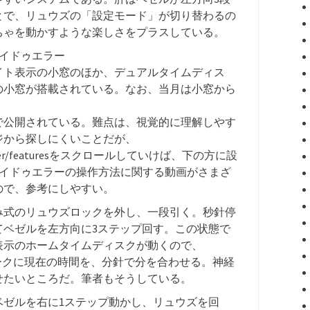
とで、リュウズの「設定モード」が切り替わるの
ちゃを動かすような楽しさをプラスしている。
カイドゥエラー
イト表示の小窓のほか、デュアルタイムディス
の小窓が搭載されている。なお、当月は小窓から
で公開されている。難点は、視覚的に理解しやす
ジから探しにくいことだが、
sky-dweller/featuresをスクロールしていけば、下の方に設
スカイドゥエラーの操作方法に関する動画がさまざ
ので、参考にしやすい。
み式のリュウズロックを外し、一段引く。秒針停
てベゼルを左方向に3ステップ回す。この状態で
表示のホームタイムディスクが動くので、
マークに現在の時間を、分針で分を合わせる。神経
せたいところだ。筆者もそうしている。
ベゼルを右に1ステップ動かし、リュウズを回