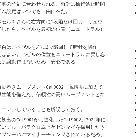
在地の時刻に合わせられる。時針は操作禁止時間
イム設定はいつでも自由自在だ。
ベゼルをさらに右方向に1段階だけ回し、リュウ
了したら、ベゼルを最初の位置（ニュートラル）
場合は、ベゼルを左に2段階回して時針を操作
せばよい。ベゼルの位置をニュートラルに戻し忘
れば誤動作はないため、安心である。
巻きムーブメントCal.9002。高精度に加えて
撃性能を備えた、信頼性の高いムーブメントとな
ルチェンジしていることも解説しておく。
Cal.9001から進化したCal.9002。2023年に
強いブルーパラクロムヒゲゼンマイを採用したう
アブソーバにマイナーチェンジされているため、