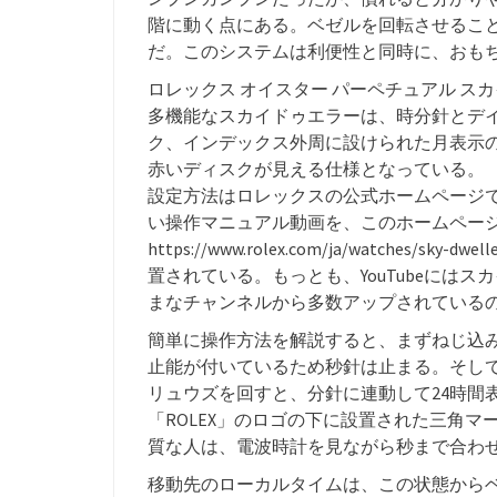
階に動く点にある。ベゼルを回転させるこ
だ。このシステムは利便性と同時に、おも
ロレックス オイスター パーペチュアル ス
多機能なスカイドゥエラーは、時分針とデ
ク、インデックス外周に設けられた月表示
赤いディスクが見える仕様となっている。
設定方法はロレックスの公式ホームページ
い操作マニュアル動画を、このホームペー
https://www.rolex.com/ja/watches/
置されている。もっとも、YouTubeには
まなチャンネルから多数アップされている
簡単に操作方法を解説すると、まずねじ込
止能が付いているため秒針は止まる。そし
リュウズを回すと、分針に連動して24時間
「ROLEX」のロゴの下に設置された三角
質な人は、電波時計を見ながら秒まで合わ
移動先のローカルタイムは、この状態から