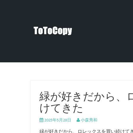
コ
ン
テ
ン
ツ
へ
ス
キ
ッ
プ
緑が好きだから、
けてきた
2025年5月28日
小森秀和
緑が好きだから、ロレックスを買い続けて