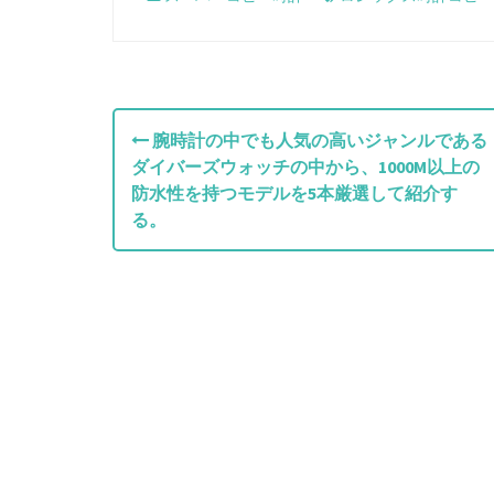
投
腕時計の中でも人気の高いジャンルである
ダイバーズウォッチの中から、1000M以上の
稿
防水性を持つモデルを5本厳選して紹介す
ナ
る。
ビ
ゲ
ー
シ
ョ