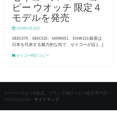
ピー ウオッチ 限定４
モデルを発売
2019年5月28日
SBDC079、SBXC025、SARW051、SSVW153 銀座は
日本を代表する魅力的な街で、セイコーが設 […]
セイコー時計コピー
スーパーコピーN級品、ブランド時計コピー激安専門店! –
ToToCopy.Com -
サイトマップ