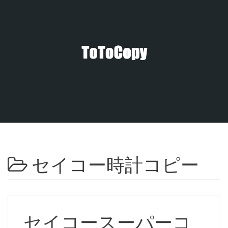
コ
ン
テ
ン
ツ
へ
ス
キ
ッ
プ
セイコー時計コピー
セイコースーパーコ