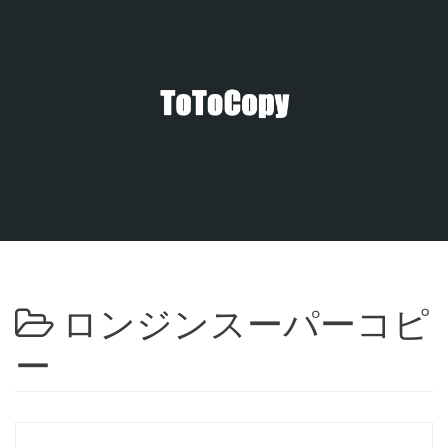
コ
ン
テ
ン
ツ
へ
ス
キ
ッ
プ
ロンジンスーパーコピ
ー