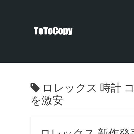
コ
ン
テ
ン
ツ
へ
ス
キ
ッ
プ
ロレックス 時計 コ
を激安
ロレックス 新作発