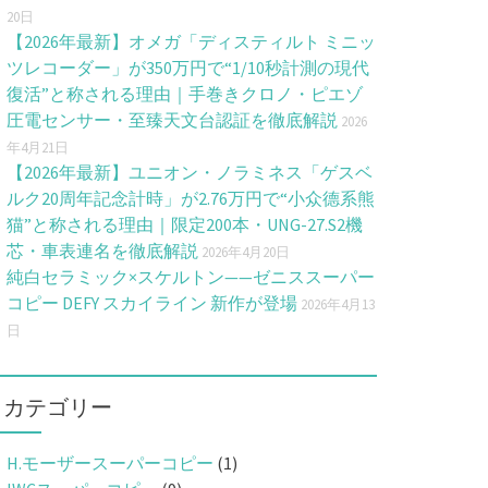
20日
【2026年最新】オメガ「ディスティルト ミニッ
ツレコーダー」が350万円で“1/10秒計測の現代
復活”と称される理由｜手巻きクロノ・ピエゾ
圧電センサー・至臻天文台認証を徹底解説
2026
年4月21日
【2026年最新】ユニオン・ノラミネス「ゲスベ
ルク20周年記念計時」が2.76万円で“小众德系熊
猫”と称される理由｜限定200本・UNG-27.S2機
芯・車表連名を徹底解説
2026年4月20日
純白セラミック×スケルトン——ゼニススーパー
コピー DEFY スカイライン 新作が登場
2026年4月13
日
カテゴリー
H.モーザースーパーコピー
(1)