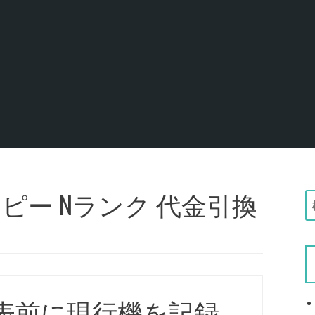
ピー Nランク 代金引換
:
表前に現行機を記録