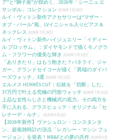
ア”と“獅子座”が煌めく、2026年「シーニュ エ
サンボル」コレクション
2026年7月30日
ルイ・ヴィトン新作アクセサリーは“マザー・
オブ・パール”風、LVイニシャル入りピアス＆
ネックレス
2026年7月28日
ルイ・ヴィトン新作ハイジュエリー「イディー
ル ブロッサム」：ダイヤモンドで描くモノグラ
ム・フラワーの優美な輝き
2026年7月23日
「ありきたり」はもう飽きた？パネライ、ジャ
ガー、グランドセイコーが描く「異端のダイバ
ーズウォッチ」3選
2026年7月22日
エルメス HERMÈS CUT：伝統を「切断」した、
37万円で叶える究極の円形ウォッチ
2026年7月15日
上品な女性らしさと機械式の底力。その両方を
手に入れる、グラスヒュッテ・オリジナル「セ
レナーデ・ルナ」
2026年6月8日
【2026年新作】ヴァシュロン・コンスタンタ
ン、超複雑時計の頂点「レガシー・マシン フュ
ージョン」を発表！MB&Fとの夢の共作
2026年5月