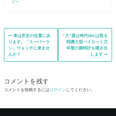
ピー
投
車は所定の位置にあ
“大”器は時代IWCは怒る
ります。「スーパーラ
戦機大型パイロット万
稿
ン」ウォッチに来ませ
年暦の腕時計を噴き出
ナ
んか？
します
ビ
ゲ
コメントを残す
ー
コメントを投稿するには
ログイン
してください。
シ
ョ