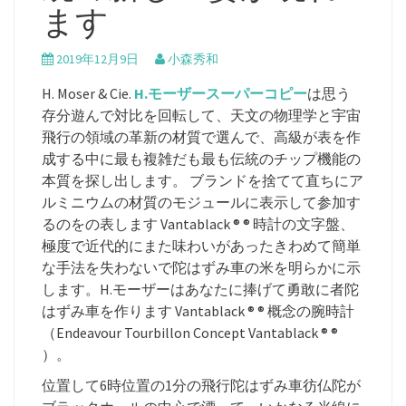
ます
2019年12月9日
小森秀和
H. Moser & Cie.
H.モーザースーパーコピー
は思う
存分遊んで対比を回転して、天文の物理学と宇宙
飛行の領域の革新の材質で選んで、高級が表を作
成する中に最も複雑だも最も伝統のチップ機能の
本質を探し出します。 ブランドを捨てて直ちにア
ルミニウムの材質のモジュールに表示して参加す
るのをの表します Vantablack ® ® 時計の文字盤、
極度で近代的にまた味わいがあったきわめて簡単
な手法を失わないで陀はずみ車の米を明らかに示
します。H.モーザーはあなたに捧げて勇敢に者陀
はずみ車を作ります Vantablack ® ® 概念の腕時計
（Endeavour Tourbillon Concept Vantablack ® ®
）。
位置して6時位置の1分の飛行陀はずみ車彷仏陀が