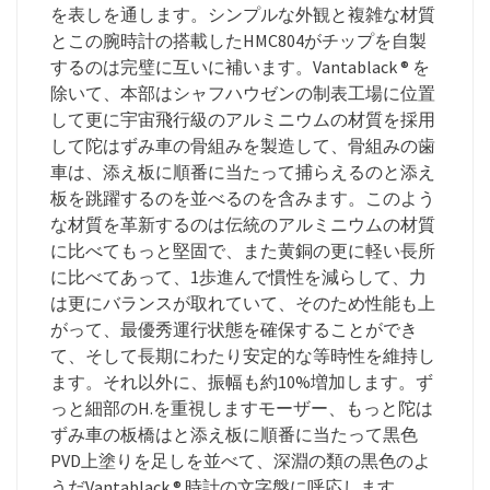
を表しを通します。シンプルな外観と複雑な材質
とこの腕時計の搭載したHMC804がチップを自製
するのは完璧に互いに補います。Vantablack ® を
除いて、本部はシャフハウゼンの制表工場に位置
して更に宇宙飛行級のアルミニウムの材質を採用
して陀はずみ車の骨組みを製造して、骨組みの歯
車は、添え板に順番に当たって捕らえるのと添え
板を跳躍するのを並べるのを含みます。このよう
な材質を革新するのは伝統のアルミニウムの材質
に比べてもっと堅固で、また黄銅の更に軽い長所
に比べてあって、1歩進んで慣性を減らして、力
は更にバランスが取れていて、そのため性能も上
がって、最優秀運行状態を確保することができ
て、そして長期にわたり安定的な等時性を維持し
ます。それ以外に、振幅も約10%増加します。ず
っと細部のH.を重視しますモーザー、もっと陀は
ずみ車の板橋はと添え板に順番に当たって黒色
PVD上塗りを足しを並べて、深淵の類の黒色のよ
うだVantablack ® 時計の文字盤に呼応します。