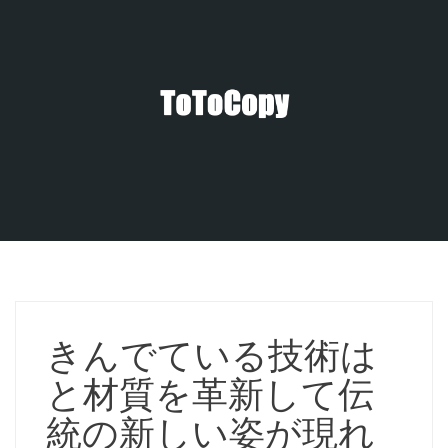
コ
ン
テ
ン
ツ
へ
ス
キ
ッ
プ
きんでている技術は
と材質を革新して伝
統の新しい姿が現れ