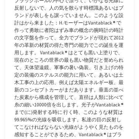
ブラックホールの中心で漂って、いかなる光線に
反射しないで、人の気を散らす時標識あるいはブ
ランドが表しをも譲っていません。このような設
計はから来ました：H.モーザーはVantablack ® で
作って勇敢に者陀はずみ車の概念の腕時計の時計
の文字盤を作って、全力でブランドが現れて2012
年の革新の材質の得た専門の能力でこの誕生を運
用します。 Vantablack ® はとても黒い上塗りで、
現在のところの世界の最も黒い物質だと誉められ
て、天体望遠鏡、軍事の暑い偽装、引き上げの特
定の装備のステルスの能力に用いて、あるいは土
木工事の上の応用、例えば太陽エネルギー板、最
新のコンセプトカーがまだあります。垂直の並べ
た炭素から構成を管理して、直径は人類に比べて
糸の細い10000倍を出します。光子がVantablack ®
まで(に)発射する時に 行く時、このような材質は
99.965%の光線を吸収します。私達の目の反射し
てこなければならない光線がようやく見たものを
感知することができるため、Vantablack ® はブラ