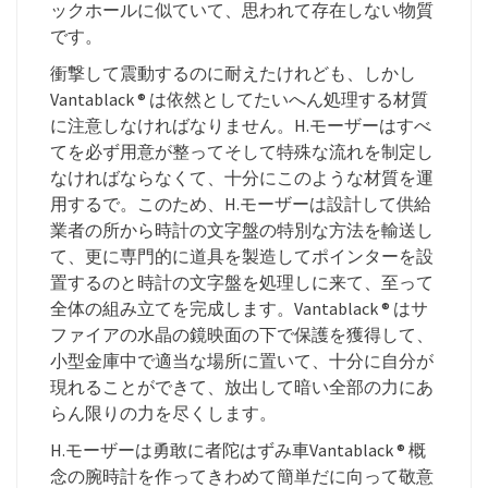
ックホールに似ていて、思われて存在しない物質
です。
衝撃して震動するのに耐えたけれども、しかし
Vantablack ® は依然としてたいへん処理する材質
に注意しなければなりません。H.モーザーはすべ
てを必ず用意が整ってそして特殊な流れを制定し
なければならなくて、十分にこのような材質を運
用するで。このため、H.モーザーは設計して供給
業者の所から時計の文字盤の特別な方法を輸送し
て、更に専門的に道具を製造してポインターを設
置するのと時計の文字盤を処理しに来て、至って
全体の組み立てを完成します。Vantablack ® はサ
ファイアの水晶の鏡映面の下で保護を獲得して、
小型金庫中で適当な場所に置いて、十分に自分が
現れることができて、放出して暗い全部の力にあ
らん限りの力を尽くします。
H.モーザーは勇敢に者陀はずみ車Vantablack ® 概
念の腕時計を作ってきわめて簡単だに向って敬意