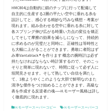
HMC804は自動的に鎖のチップに行って配備して
自主的に生産する2層の平たい空中に垂れる糸を
設計してと、感心する精妙な巧みな構想・考案が
現れます。組み合わせる空中に垂れる糸に対して
各スプリング伸び広がる時重い力点の変位を矯正
してそして摩擦の効果を減らしになって、持続的
に求めるのが完璧だと同時に、正確性は等時性と
も大幅に上がることができます。勇敢に者陀はず
み車Vantablack ® を作ります 概念の腕時計は必ず
持たなければならない時計算するので、そのこっ
そりと簡単に現れないで、時間に従って必ず人に
垣間見させます。そして熟してい自信を満たし
て、1枚ようやくこのような大胆で鮮明なのまた
清浄な傑作をつけ始めることができます。高級な
表を作成する反逆者の魂──H.モーザー風格は詳し
く徹底的に現れます。
H.モーザースーパーコピー
H.モーザースーパーコ