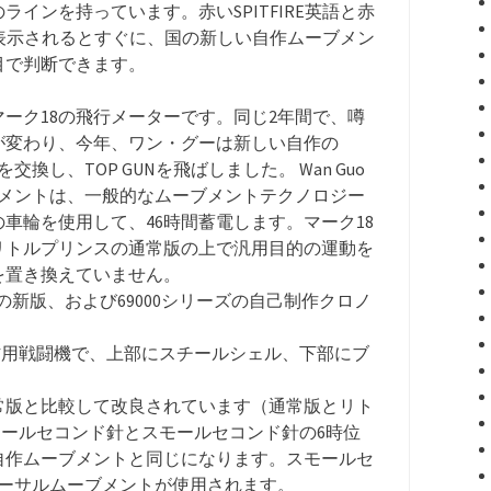
インを持っています。赤いSPITFIRE英語と赤
が表示されるとすぐに、国の新しい自作ムーブメン
目で判断できます。
マーク18の飛行メーターです。同じ2年間で、噂
が変わり、今年、ワン・グーは新しい自作の
換し、TOP GUNを飛ばしました。 Wan Guo
ーブメントは、一般的なムーブメントテクノロジー
車輪を使用して、46時間蓄電します。マーク18
リトルプリンスの通常版の上で汎用目的の運動を
を置き換えていません。
rt」特別版の新版、および69000シリーズの自己制作クロノ
消防用戦闘機で、上部にスチールシェル、下部にブ
常版と比較して改良されています（通常版とリト
スモールセコンド針とスモールセコンド針の6時位
自作ムーブメントと同じになります。スモールセ
バーサルムーブメントが使用されます。