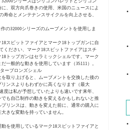
32000シリーズはシリコンパレットとシリコン
時に、双方向爪巻きの使用、米国のニュースによ
動きの寿命とメンテナンスサイクルを向上させる、
自作の32000シリーズのムーブメントを使用しま
18スピットファイアとマーク18トップガンに自
してください、マーク18スピットファイアはスチ
18トップガンはセラミックシェルです。マーク
まだ一般的な動きを使用しています（35111）。
イターブロンズシェル
火を取り上げると、ムーブメントを交換した後の
プリンスよりもわずかに高くなります（最大
する速度は私が予想していたよりも速いです来年、
ンでも自己制作の動きを変えるかもしれないと推
ルプリンスは、動きを変えた前に、通常の購入に
在大きな変動を持っていません。
動を使用しているマーク18スピットファイアと