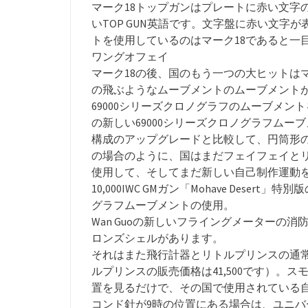
マーク18トップガンはプレートに赤い文字のラ
いTOP GUN英語です。文字盤に赤い文字
トを使用しているのはマーク18であると一
ワングオフェイ
マーク18の後、国のもう一つの大ヒットは
の飛ぶようなムーブメントのムーブメント
69000シリーズクロノグラフのムーブメントを交
の新しい69000シリーズクロノグラフム
構成のアップグレードと比較して、円筒形の
の場合のように、国はまだフェイフェイと
使用して、そしてまだ新しい自己制作運動
10,000IWC GMガン「Mohave Dese
グラフムーブメントの使用。
Wan Guoの新しいフライングメーターの
ロンズシェルがあります。
それはまた飛行計器とリトルプリンスの通
ルプリンスの販売価格は41,500です）。
置を見るだけで、その国で使用されている
コンド針が9時の位置にある場合は、ユニ