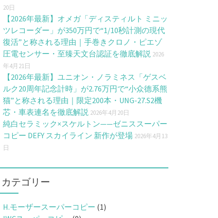
20日
【2026年最新】オメガ「ディスティルト ミニッ
ツレコーダー」が350万円で“1/10秒計測の現代
復活”と称される理由｜手巻きクロノ・ピエゾ
圧電センサー・至臻天文台認証を徹底解説
2026
年4月21日
【2026年最新】ユニオン・ノラミネス「ゲスベ
ルク20周年記念計時」が2.76万円で“小众德系熊
猫”と称される理由｜限定200本・UNG-27.S2機
芯・車表連名を徹底解説
2026年4月20日
純白セラミック×スケルトン——ゼニススーパー
コピー DEFY スカイライン 新作が登場
2026年4月13
日
カテゴリー
H.モーザースーパーコピー
(1)