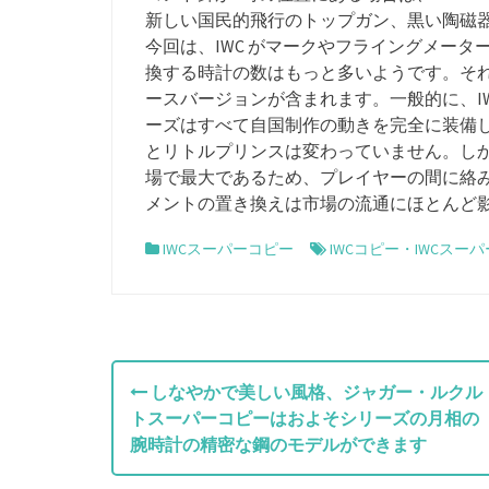
新しい国民的飛行のトップガン、黒い陶磁
今回は、IWC がマークやフライングメー
換する時計の数はもっと多いようです。それに
ースバージョンが含まれます。一般的に、IW
ーズはすべて自国制作の動きを完全に装備
とリトルプリンスは変わっていません。し
場で最大であるため、プレイヤーの間に絡
メントの置き換えは市場の流通にほとんど
IWCスーパーコピー
IWCコピー
・
IWCスー
投
しなやかで美しい風格、ジャガー・ルクル
トスーパーコピーはおよそシリーズの月相の
稿
腕時計の精密な鋼のモデルができます
ナ