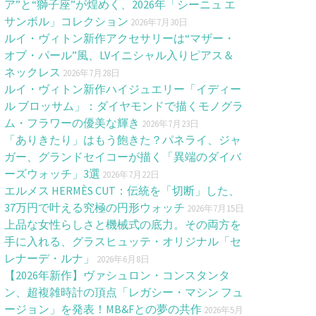
ア”と“獅子座”が煌めく、2026年「シーニュ エ
サンボル」コレクション
2026年7月30日
ルイ・ヴィトン新作アクセサリーは“マザー・
オブ・パール”風、LVイニシャル入りピアス＆
ネックレス
2026年7月28日
ルイ・ヴィトン新作ハイジュエリー「イディー
ル ブロッサム」：ダイヤモンドで描くモノグラ
ム・フラワーの優美な輝き
2026年7月23日
「ありきたり」はもう飽きた？パネライ、ジャ
ガー、グランドセイコーが描く「異端のダイバ
ーズウォッチ」3選
2026年7月22日
エルメス HERMÈS CUT：伝統を「切断」した、
37万円で叶える究極の円形ウォッチ
2026年7月15日
上品な女性らしさと機械式の底力。その両方を
手に入れる、グラスヒュッテ・オリジナル「セ
レナーデ・ルナ」
2026年6月8日
【2026年新作】ヴァシュロン・コンスタンタ
ン、超複雑時計の頂点「レガシー・マシン フュ
ージョン」を発表！MB&Fとの夢の共作
2026年5月