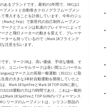
のあるブランドです。最初の2年間で、IWCは2
ムーブメントと自動巻きクロノグラフムーブメン
して導入することを計画しています。今年のジュ
MarkとFeiji）で新世代の自己制作ムーブメン
。マークとフェイジは私達のプレイヤーによって
マークと飛行メーターの動きを変えて、プレーヤ
ターも持っているので（Mark 18フライング
別な注意を払います。
計です。マーク18は、高い価値、手頃な価格、そ
おり、ユニバーサルマークは長い間ユニバーサル
guoはマーク上の長期一般運動（35111）に取
己生産の大きな3本針自動運動を開発していたと
18 SpitfireとMark 18 TOP GUNに新し
の32110運動の力は72時間であり、これは一般的
 18 SpitfireとTOP GUNのパフォーマンス
2000シリーズのムーブメントは、シリコン部品の