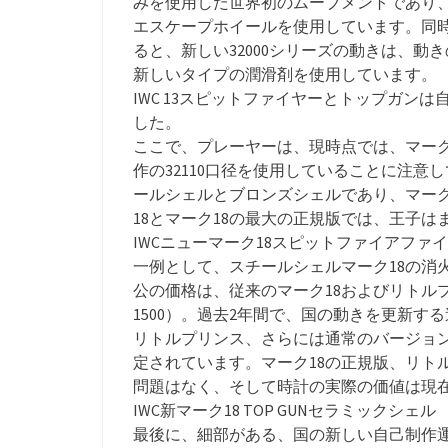
みを使用した世界初のムーブメントであり、
エスケープホイールを使用しています。同
ると、新しい32000シリーズの動きは、
新しいタイプの潤滑剤を使用しています。
IWC 13スピットファイヤーとトップガンは
した。
ここで、プレーヤーは、現時点では、マーク
作の32110口径を使用していることに注意
ールシェルとブロンズシェルであり、マーク
18とマーク18の最大の正規版では、王子は
IWCニューマーク18スピットファイアファ
一例として、スチールシェルマーク18の消
公の価格は、従来のマーク18およびリトル
1500）。過去2年間で、国の動きを更新
リトルプリンス、さらには通常のバージョ
定されています。マーク18の正規版、リト
問題はなく、そして時計の実際の価値は現
IWC新マーク18 TOP GUNセラミックシェル
最後に、細部がある、国の新しい自己制作運