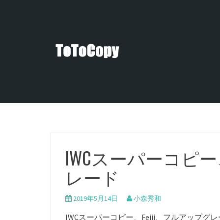
コ
ン
テ
ン
ツ
へ
ス
キ
ッ
プ
IWCスーパーコピー、
レード
2019年5月14日
小森秀和
IWCスーパーコピー、Feiji、フルアップグ