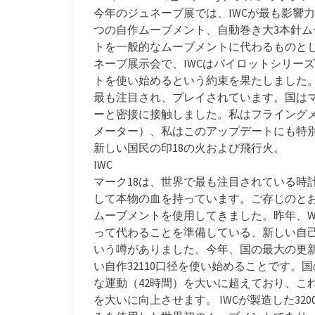
今年のジュネーブ展では、IWCが最も影響力
つの自作ムーブメント、自動巻き大3本針
トを一般的なムーブメントに代わるものと
ネーブ展示会で、IWCはパイロットシリーズ（
トを使い始めるという約束を果たしました
最も注目され、プレイされています。国は
ーと密接に接触しました。私はフライングメー
メーター）、私はこのアップデートにも特
新しい国民の印18の火および飛行火。
IWC
マーク18は、世界で最も注目されている時
して本物の血を持っています。ご存じのと
ムーブメントを使用してきました。昨年、Wan
って代わることを準備している、新しい自
いう噂がありました。今年、国の最大の更新は、Mark 
い自作32110口径を使い始めることです。国
な運動（42時間）を大いに超えており、これはMark
を大いに向上させます。 IWCが製造した3