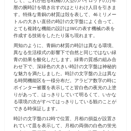
して、これが怒る戦機の大型のパイロットの万年
暦の腕時計を噴き出すのはとりわけ人目を引きま
す。特殊な青銅の材質は殻を表して、46ミリメー
トルの大きい直径の時計の文字盤によく合って、
とても複雑な機能の設計はIWCの表す機械の表を
作成する技術をしたたり落ち現れます。
周知のように、青銅の材質の時計は異なる環境、
異なる生活様式の影響下で自然と同じではない緑
青の効果を酸化しだします。緑青の質感の組み合
わせ下で、深緑色の大きい時計の文字盤は神秘的
な魅力を満たしました。時計の文字盤の上は異な
る時間機能区を一様分布だ。アラビア数字の時に
ポインター被覆を表示してと皆白色の夜光の上塗
りがあって、はっきりしていて明るくて、いかな
る環境の次がすべてはっきりしている観のことが
できる時保証します。
時計の文字盤の12時で位置、月相の損益が設置さ
れていて皿を表示して、月相の両側の白色の蛍光