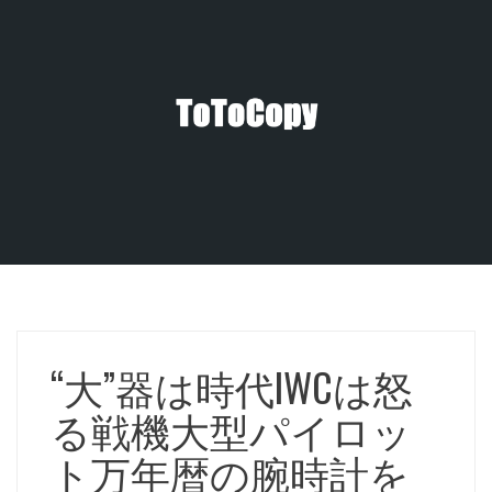
コ
ン
テ
ン
ツ
へ
ス
キ
ッ
プ
“大”器は時代IWCは怒
る戦機大型パイロッ
ト万年暦の腕時計を