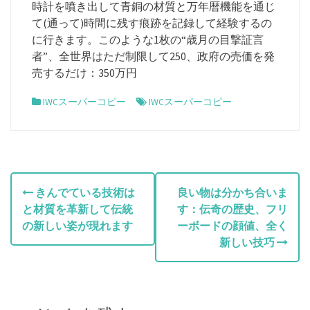
時計を噴き出して青銅の材質と万年暦機能を通じ
て(通って)時間に残す痕跡を記録して経験するの
に行きます。このような1枚の“歳月の目撃証言
者”、全世界はただ制限して250、政府の売価を発
売するだけ：350万円
IWCスーパーコピー
IWCスーパーコピー
投
きんでている技術は
良い物は分かち合いま
と材質を革新して伝統
す：伝奇の歴史、フリ
稿
の新しい姿が現れます
ーボードの顔値、全く
ナ
新しい技巧
ビ
ゲ