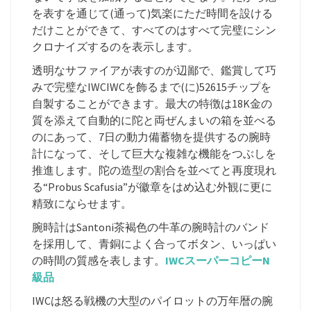
を表すを通じて(通って)気楽にただ時間を設ける
だけことができて、すべてのはすべて完璧にシン
クロナイズするのを表示します。
透明なサファイアが表すのが辺鄙で、鑑賞して巧
みで完璧なIWCIWCを飾るまで(に)52615チップを
自製することができます。最大の特徴は18K金の
質を添えて自動的に陀と両ぜんまいの箱を並べる
のにあって、7日の動力備蓄物を提供するの腕時
計になって、そして巨大な複雑な機能をつぶしを
推進します。陀の造型の割合を並べてと再度現れ
る“Probus Scafusia”が徽章をはめ込む外観に更に
精致にならせます。
腕時計はSantoni茶褐色の牛革の腕時計のバンド
を採用して、青銅によく合ってボタン、いっぱい
の時間の質感を表します。
IWCスーパーコピーN
級品
IWCは怒る戦機の大型のパイロットの万年暦の腕