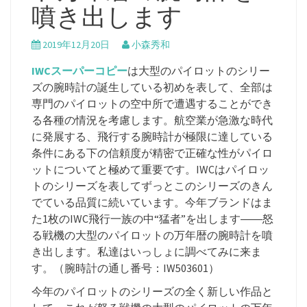
噴き出します
2019年12月20日
小森秀和
IWCスーパーコピー
は大型のパイロットのシリー
ズの腕時計の誕生している初めを表して、全部は
専門のパイロットの空中所で遭遇することができ
る各種の情況を考慮します。航空業が急激な時代
に発展する、飛行する腕時計が極限に達している
条件にある下の信頼度が精密で正確な性がパイロ
ットについてと極めて重要です。IWCはパイロッ
トのシリーズを表してずっとこのシリーズのきん
でている品質に続いています。今年ブランドはま
た1枚のIWC飛行一族の中“猛者”を出します――怒
る戦機の大型のパイロットの万年暦の腕時計を噴
き出します。私達はいっしょに調べてみに来ま
す。（腕時計の通し番号：IW503601）
今年のパイロットのシリーズの全く新しい作品と