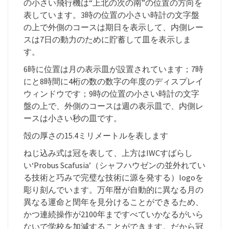
の小さい飛行機は“上北の次の南”の位置の方向を
表しています。3時の位置の小さい時計の文字盤
の上で外側のコースは期日を表示して、内側レー
スは7日の動力のために貯蓄して皿を表示しま
す。
6時に位置は月の表示皿が設置されています；7時
にと8時間に4桁の数の数字の年度のディスプレイ
ウィンドウです；9時の位置の小さい時計の文字
盤の上で、外側のコースは週の表示皿で、内側レ
ースは小さい秒の皿です。
殻の厚さの15.4ミリメートルを表します
ねじ込み式は冠を表して、上方はIWCすばらし
い‘Probus Scafusia’（シャフハウゼンの並外れてい
る技術と巧みで完璧な技術に源を発する）logoを
彫り刻んでいます。万年暦が自動的に異なる月の
異なる運命と閏年を見分けることができるため、
かつ連続操作が2100年まですべていかなるがいら
ないで学校を加減することができます。だから冠