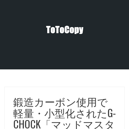
コ
ン
テ
ン
ツ
へ
ス
キ
ッ
プ
鍛造カーボン使用で
軽量・小型化されたG-
CHOCK「マッドマスタ