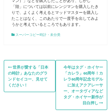
マン）」などを購入したことがあり、しかし
「陸」については以前にレンジマンを購入したき
りで、よくよく考えるとマッドマスターを購入し
たことはなく、このあたりで一度手を出してみよ
うかと考えているところでもあります。
スーパーコピー時計
・
未分类
投
世界が愛する「日本
今年はタグ・ホイヤー
の時計」あなたのグラ
「カレラ」60周年！カ
稿
ンドセイコー、見せて
レラ60周年記念モデル
ナ
ください！
に加えアクアレーサ
ー、オータヴィアなど
ビ
タグ・ホイヤー新作が
目白押し
ゲ