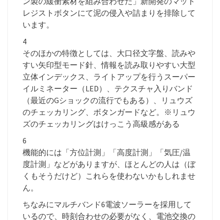
ン製の緩衝素材を組み合わせた」新開発のマッド
レジストボタンにて泥の侵入や詰まりを排除して
います。
4
そのほかの特徴としては、大口径文字盤、読みや
すい矢印型モード針、情報を読み取りやすい大型
立体インデックス、ライトアップを行うスーパー
イルミネーター（LED）、テクスチャ入りバンド
（最近のGショックの流行でもある）、リュウズ
のチェッカリング、ボタンガードなど。※リュウ
ズのチェッカリングはけっこう高級感がある
6
機能的には「方位計測」「高度計測」「気圧/温
度計測」などがありますが、ほとんどの人は（ぼ
くもそうだけど）これらを使わないかもしれませ
ん。
ちなみにマルチバンド6電波ソーラーを採用して
いるので、時刻合わせの必要がなく、電池交換の