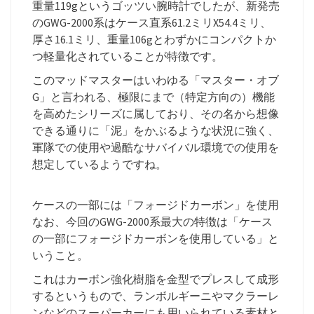
重量119gというゴッツい腕時計でしたが、新発売
のGWG-2000系はケース直系61.2ミリX54.4ミリ、
厚さ16.1ミリ、重量106gとわずかにコンパクトか
つ軽量化されていることが特徴です。
このマッドマスターはいわゆる「マスター・オブ
G」と言われる、極限にまで（特定方向の）機能
を高めたシリーズに属しており、その名から想像
できる通りに「泥」をかぶるような状況に強く、
軍隊での使用や過酷なサバイバル環境での使用を
想定しているようですね。
ケースの一部には「フォージドカーボン」を使用
なお、今回のGWG-2000系最大の特徴は「ケース
の一部にフォージドカーボンを使用している」と
いうこと。
これはカーボン強化樹脂を金型でプレスして成形
するというもので、ランボルギーニやマクラーレ
ンなどのスーパーカーにも用いられている素材と